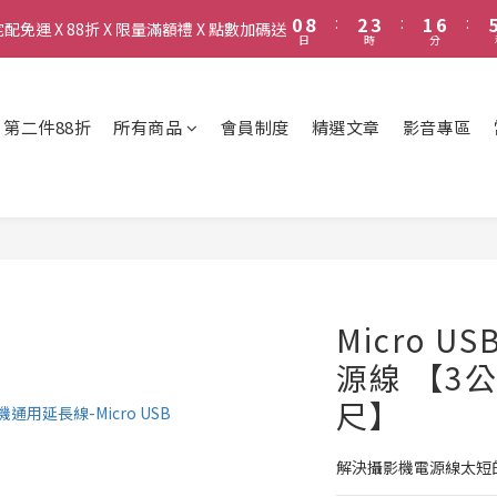
1
1
9
9
3
3
4
4
2
2
7
7
5
7
8
6
0
0
8
8
:
:
2
2
3
3
:
:
1
1
6
6
:
:
免運 X 88折 X 限量滿額禮 X 點數加碼送
免運 X 88折 X 限量滿額禮 X 點數加碼送
4
6
7
5
日
日
時
時
分
分
7
7
1
1
2
2
0
0
5
5
3
5
6
4
9
6
6
0
0
1
1
4
4
新會員送首購金$50，會員最高享6%現金回饋！
2
4
5
3
8
5
5
0
0
3
3
1
9
3
4
2
7
4
4
2
2
C 第二件88折
所有商品
會員制度
精選文章
影音專區
0
8
:
2
3
:
1
6
:
免運 X 88折 X 限量滿額禮 X 點數加碼送
3
3
1
1
日
時
分
7
1
2
0
5
2
2
0
0
6
0
1
4
1
1
5
0
3
0
0
4
2
3
1
2
0
1
Micro 
0
源線 【3公
尺】
解決攝影機電源線太短