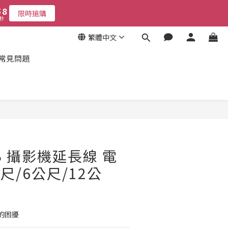
6
6
8
8
5
5
7
7
限時搶購
限時搶購
9
秒
秒
4
4
6
6
8
3
3
5
5
繁體中文
7
9
2
2
4
4
6
8
1
1
3
3
常見問題
5
7
0
0
2
2
限時搶購
秒
4
6
1
1
3
5
0
0
2
4
1
3
0
2
1
0
USB 攝影機延長線 電
尺/6公尺/12公
的困擾