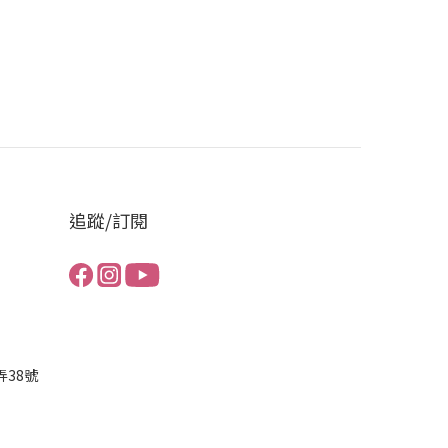
追蹤/訂閱
弄38號