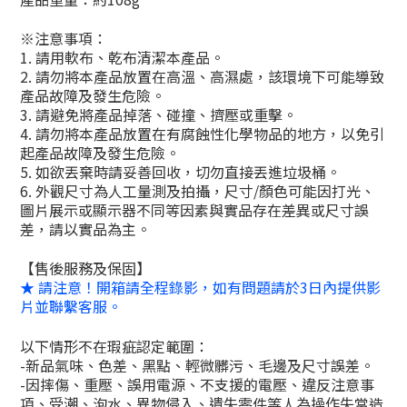
※注意事項：
1. 請用軟布、乾布清潔本產品。
2. 請勿將本產品放置在高溫、高濕處，該環境下可能導致
產品故障及發生危險。
3. 請避免將產品掉落、碰撞、擠壓或重擊。
4. 請勿將本產品放置在有腐蝕性化學物品的地方，以免引
起產品故障及發生危險。
5. 如欲丟棄時請妥善回收，切勿直接丟進垃圾桶。
6.
外觀尺寸為人工量測及拍攝，尺寸
/
顏色可能因打光、
圖片展示或顯示器不同等因素與實品存在差異或尺寸誤
差，請以實品為主。
【售後服務及保固】
★
請注意！開箱請全程錄影，如有問題請於
3
日內提供影
片並聯繫客服。
以下情形不在瑕疵認定範圍：
-新品氣味、色差、黑點、輕微髒污、毛邊及尺寸誤差。
-
因摔傷、重壓、誤用電源、不支援的電壓、違反注意事
項、受潮、泡水、異物侵入、遺失零件等人為操作失當造