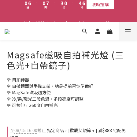
6
6
9
6
日
時
分
秒
5
6
2
3
4
1
7
1
8
4
1
5
6
霸氣父親節🎉，宅配免運 X 88折 X 限量滿額禮 X 點數加碼送
5
5
8
5
9
4
5
1
2
3
0
6
:
0
7
:
3
0
:
4
5
4
4
7
4
8
9
限時搶購
3
4
0
1
2
新會員送首購金$50，會員最高享6%現金回饋！
日
時
分
秒
5
6
2
3
4
3
9
3
6
3
7
8
2
3
0
1
4
5
1
2
3
2
8
2
9
5
2
6
7
1
2
0
3
4
0
1
2
1
7
1
8
4
1
5
6
霸氣父親節🎉，宅配免運 X 88折 X 限量滿額禮 X 點數加碼送
0
1
2
3
0
1
0
6
:
0
7
:
3
0
:
4
5
限時搶購
0
1
2
0
日
時
分
秒
5
6
2
3
4
Magsafe磁吸自拍補光燈 (三
0
1
4
5
1
2
3
0
3
4
0
1
2
色光+自帶鏡子)
2
3
0
1
1
2
0
🌹 自拍神器
0
1
🌹 自帶鏡面與手機支架，總是提前替你準備好
0
🌹 MagSafe磁吸超方便
🌹 冷/柔/暖光三段色溫，多段亮度可調整
🌹 可拉伸，360度自由補光
至
08/15 16:00
截止
指定商品，[歡慶父親節👨] 滿$888 宅配免