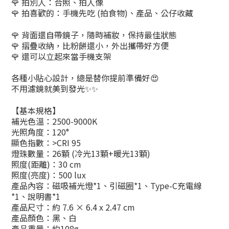
拍別人：合照、拍人像
🌹
拍喜歡的：手機先吃 (拍食物)、產品、公仔收藏
🌹
🌹 背面還自帶鏡子，隨時補妝，保持最佳狀態
🌹 摺疊收納，比粉餅還小，外出攜帶好方便
🌹 還可以立起來當手機支架
各種小貼心設計，總是替你提前準備好😍
不用濾鏡就美到發光✨️✨️
【基本規格】
補光色溫：2500-9000K
光照角度：120°
顯色指數：>CRI 95
燈珠數量：26顆 (冷光13顆+暖光13顆)
照度(距離)：30 cm
照度(亮度)：500 lux
產品內容：磁吸補光燈*1、引磁圈*1、Type-C充電線
*1、說明書*1
產品尺寸：約 7.6 × 6.4 x 2.47 cm
產品顏色：黑、白
產品重量：約108g