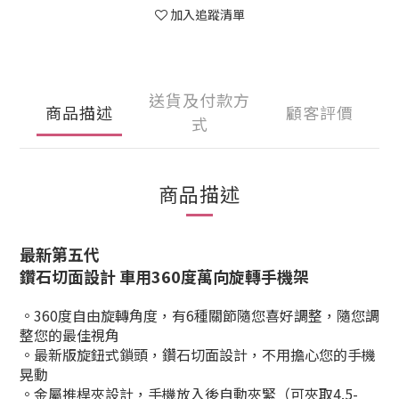
加入追蹤清單
送貨及付款方
商品描述
顧客評價
式
商品描述
最新第五代
鑽石
切面設計 車用360度萬向旋轉手機架
。360度自由旋轉角度，有6種關節隨您喜好調整，隨您調
整您的最佳視角
。最新版旋鈕式鎖頭，鑽石切面設計，不用擔心您的手機
晃動
。金屬推桿夾設計，手機放入後自動夾緊（可夾取4.5-