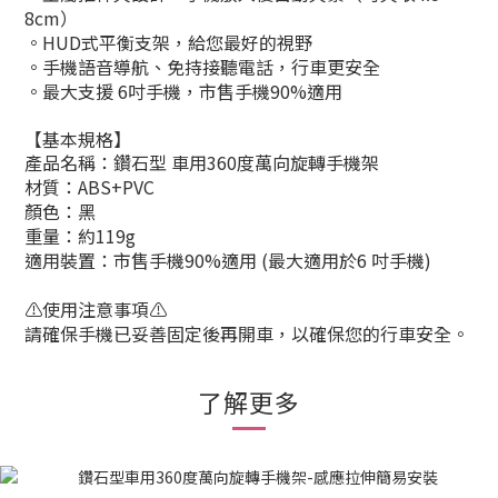
8cm）
。HUD式平衡支架，給您最好的視野
。
手機語音導航、免持接聽電話
，行車更安全
。最大支援 6吋手機，市售手機90%適用
【基本規格】
產品名稱：鑽石型 車用360度萬向旋轉手機架
材質：ABS+PVC
顏色：黑
重量：約119g
適用裝置：市售手機90%適用 (最大適用於6 吋手機)
⚠️使用注意事項⚠️
請確保手機已妥善固定後再開車，以確保您的行車安全。
了解更多