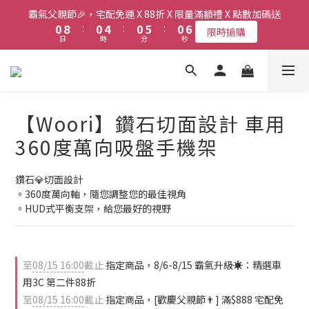
8
8
8
8
1
1
9
9
1
1
5
5
1
1
6
6
1
1
7
7
霸氣父親節🎉，宅配免運 X 88折 X 限量滿額禮 X 點數加碼送
霸氣父親節🎉，宅配免運 X 88折 X 限量滿額禮 X 點數加碼送
7
7
7
7
0
0
8
8
:
:
0
0
4
4
:
:
0
0
5
5
:
:
0
0
6
6
限時搶購
限時搶購
6
6
6
6
日
日
時
時
分
分
秒
秒
7
7
3
3
4
4
5
5
5
5
9
5
5
6
6
2
2
3
3
4
4
4
4
8
4
9
4
5
5
1
1
2
2
3
3
新會員送首購金$50，會員最高享6%現金回饋！
3
3
7
3
8
3
9
4
4
0
0
1
1
2
2
2
2
6
2
7
2
8
3
3
0
0
1
1
1
9
1
5
1
6
1
7
霸氣父親節🎉，宅配免運 X 88折 X 限量滿額禮 X 點數加碼送
【Woori】鑽石切面設計 車用
2
2
0
0
0
8
:
0
4
:
0
5
:
0
6
限時搶購
1
1
日
時
分
秒
360度萬向吸盤手機架
7
3
4
5
0
0
6
2
3
4
5
1
2
3
鑽石💎切面設計 
4
0
1
2
。360度萬向軸，隨您調整您的最佳視角
3
0
1
。HUD式平衡支架，給您最好的視野
2
0
1
0
至
08/15 16:00
截止
指定商品，8/6-8/15 霸氣升級☀️：精選車
用3C 第二件88折
至
08/15 16:00
截止
指定商品，[歡慶父親節👨] 滿$888 宅配免