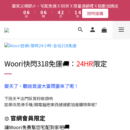
8
8
9
1
1
7
7
1
1
7
7
5
5
3
3
2
2
5
5
霸氣父親節🎉，宅配免運 X 88折 X 限量滿額禮 X 點數加碼送
霸氣父親節🎉，宅配免運 X 88折 X 限量滿額禮 X 點數加碼送
7
7
9
8
0
0
6
6
:
:
0
0
6
6
:
:
4
4
2
2
:
:
1
1
4
4
限時搶購
限時搶購
6
6
8
7
日
日
時
時
分
分
秒
秒
5
5
5
5
3
3
1
1
0
0
3
3
5
5
9
7
6
9
4
4
4
4
2
2
0
0
2
2
4
4
8
6
5
8
3
3
3
3
1
1
1
1
新會員送首購金$50，會員最高享6%現金回饋！
3
9
3
9
7
5
4
7
2
2
2
2
0
0
0
0
2
8
2
8
6
4
3
6
1
1
1
1
1
7
1
7
5
3
2
5
霸氣父親節🎉，宅配免運 X 88折 X 限量滿額禮 X 點數加碼送
0
0
0
0
0
6
:
0
6
:
4
2
:
1
4
限時搶購
日
時
分
秒
5
5
3
1
0
3
Woori快閃318免運🚚
：
24HR
限定
4
4
2
0
2
3
3
1
1
2
2
0
0
變天了，聽說首波大雷雨要來了呢！
1
1
0
0
下雨天☔出門採買好麻煩吶
如果改用滑手機/開電腦把東西通通都加進購物車呢?
官網會員限定
😍
🚚
讓Woori免費幫您宅配到家吧