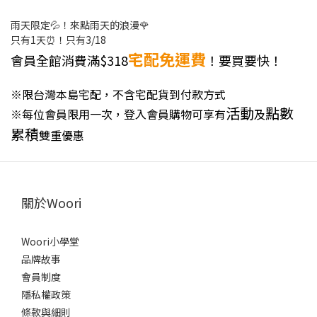
雨天限定💦！來點雨天的浪漫🌹
只有1天⏰！只有3/18
宅配
免運費
會員全館消費滿$318
！要買要快！
※限台灣本島宅配，不含宅配貨到付款方式
活動
點數
※每位會員限用一次，登入會員購物可享有
及
累積
雙重優惠
關於Woori
Woori小學堂
品牌故事
會員制度
隱私權政策
條款與細則