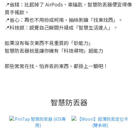
📍省錢：比起掉了 AirPods、車鑰匙，智慧防丟器便宜得像
買手搖飲。
📍省心：再也不用扮成柯南，抽絲剝繭「找東找西」。
📍科技感：感覺自己瞬間升級成「智慧生活達人」。
如果沒有每次東西不見重買的「鈔能力」
智慧防丟器就是讓你擁有「科技尋物」超能力
那些常常在找、怕弄丟的東西，都掛上一顆吧！
智慧防丟器