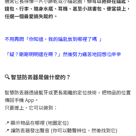
通常它長得像一片小餅乾或小鑰匙圈，
你可以把掛在鑰匙、
錢包、行李、隨身水瓶、耳機、甚至小孩書包、便當袋上，
任選一個最愛搞失蹤的。
不用再問「你知道，我的鑰匙放到哪裡了嗎 」
「疑？剛剛明明還在啊？」然後努力痛苦地回想🤔💬💬
🔍 智慧防丟器是做什麼的？
智慧防丟器透過藍牙或更長距離的定位技術，把物品的位置
傳回手機 App。
只要連上，它可以做到：
📍 顯示物品在哪裡 (地圖定位)
📍 讓防丟器發出聲音 (你可以聽聲辨位，然後找到它)