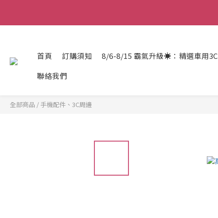
霸氣父親節🎉，宅配
霸氣父親節🎉，宅配
首頁
訂購須知
8/6-8/15 霸氣升級☀️：精選車用3
聯絡我們
全部商品
/
手機配件、3C周邊