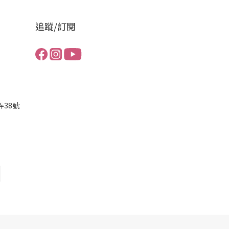
追蹤/訂閱
弄38號