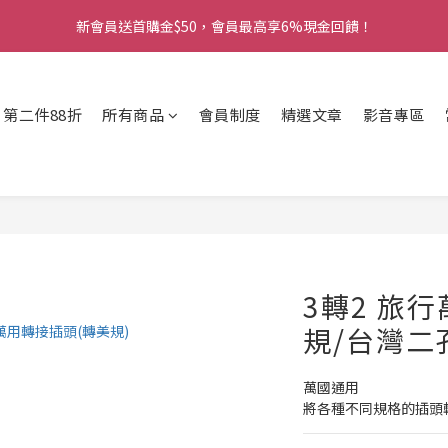
1
9
2
4
6
9
3
4
6
8
6
1
3
6
0
8
:
1
3
:
5
8
:
新會員送首購金$50，會員最高享6%現金回饋！
免運 X 88折 X 限量滿額禮 X 點數加碼送
2
3
5
7
5
0
2
5
日
時
分
7
0
2
4
7
1
9
2
4
6
9
4
1
4
6
1
3
6
0
8
:
1
3
:
5
8
:
免運 X 88折 X 限量滿額禮 X 點數加碼送
3
0
3
5
0
2
5
日
時
分
7
0
2
4
7
2
2
4
1
4
C 第二件88折
所有商品
會員制度
精選文章
影音專區
6
1
3
6
1
1
3
0
3
5
0
2
5
0
0
2
2
4
1
4
1
1
3
0
3
0
0
2
2
1
1
0
0
3轉2 旅
規/台灣二
萬國通用
將各種不同規格的插頭