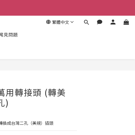
2
7
4
9
4
1
6
限時搶購
3
8
3
秒
0
5
2
7
2
4
1
6
繁體中文
1
限時搶購
3
秒
0
5
0
2
常見問題
4
1
3
0
2
1
0
行萬用轉接頭 (轉美
孔)
轉換成台灣二孔（美規）插頭