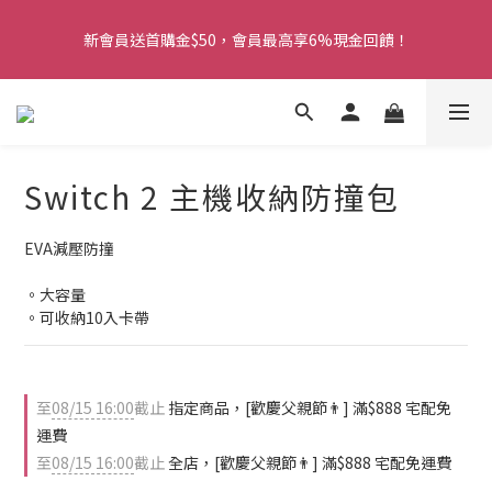
5
9
6
8
8
8
2
7
1
1
1
5
1
5
2
4
4
4
8
霸氣父親節🎉，宅配免運 X 88折 X 限量滿額禮 X 點數加碼送
4
8
5
7
7
7
1
6
0
0
0
4
新會員送首購金$50，會員最高享6%現金回饋！
0
4
:
1
9
:
3
3
:
3
7
限時搶購
3
7
4
6
6
6
0
5
3
日
時
分
秒
3
0
8
2
2
2
6
2
6
3
5
5
5
9
4
2
2
7
1
1
1
5
1
5
2
4
4
4
8
霸氣父親節🎉，宅配免運 X 88折 X 限量滿額禮 X 點數加碼送
3
1
1
6
0
0
0
4
0
4
:
1
9
:
3
3
:
3
7
限時搶購
2
0
0
5
3
日
時
分
秒
3
0
8
2
2
2
6
1
4
2
2
7
1
1
1
5
0
Switch 2 主機收納防撞包
3
1
1
6
0
0
0
4
2
0
0
5
3
1
4
2
EVA減壓防撞
0
3
1
2
0
。大容量
1
。可收納10入卡帶
0
至
08/15 16:00
截止
指定商品，[歡慶父親節👨] 滿$888 宅配免
運費
至
08/15 16:00
截止
全店，[歡慶父親節👨] 滿$888 宅配免運費