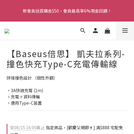
5
6
5
7
7
6
5
5
0
0
1
9
2
8
1
8
3
3
霸氣父親節🎉，宅配免運 X 88折 X 限量滿額禮 X 點數加碼送
4
5
4
6
6
5
4
4
新會員送首購金$50，會員最高享6%現金回饋！
0
8
:
1
7
:
0
7
:
2
2
限時搶購
3
4
3
5
5
4
3
3
日
時
分
秒
7
0
6
6
1
1
2
3
9
2
9
4
4
3
2
2
6
5
5
0
0
1
9
2
8
1
8
3
3
霸氣父親節🎉，宅配免運 X 88折 X 限量滿額禮 X 點數加碼送
2
1
1
5
4
4
0
8
:
1
7
:
0
7
:
2
2
限時搶購
1
0
0
4
3
3
日
時
分
秒
7
0
6
6
1
1
0
3
2
2
6
5
5
0
0
【Baseus倍思】 凱夫拉系列-
2
1
1
5
4
4
1
0
0
4
3
3
撞色快充Type-C充電傳輸線
0
3
2
2
2
1
1
拼接撞色設計 （個性外觀）
1
0
0
0
。3A快速充電 (1m)
。充電＋資料傳輸
。適用Type-C裝置
至
08/15 16:00
截止
指定商品，[歡慶父親節👨] 滿$888 宅配免