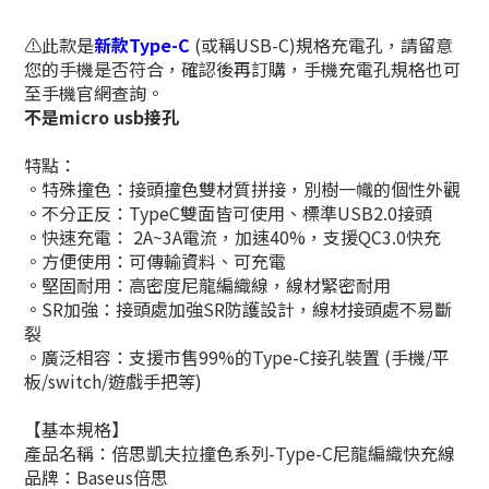
⚠️此款是
新款Type-C
(或稱USB-C)規格充電孔，請留意
您的手機是否符合，確認後再訂購，手機充電孔規格也可
至手機官網查詢。
不是micro usb接孔
特點：
。特殊撞色：接頭撞色雙材質拼接，別樹一幟的個性外觀
。不分正反：TypeC雙面皆可使用、標準USB2.0接頭
。快速充電： 2A~3A電流，加速40%，支援QC3.0快充
。方便使用：可傳輸資料、可充電
。堅固耐用：高密度尼龍編織線，線材緊密耐用
。SR加強：接頭處加強SR防護設計，線材接頭處不易斷
裂
。廣泛相容：支援市售99%的Type-C接孔裝置 (手機/平
板/switch/遊戲手把等)
【基本規格】
產品名稱：倍思凱夫拉撞色系列-Type-C尼龍編織快充線
品牌：Baseus倍思