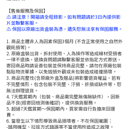
【售後服務及保固】
⚠️ 請注意
！
開箱請全程錄影，如有問題請於3日內提供影
片並聯繫客服。
⚠️
保固以原廠出貨盒裝為憑，遺失恕無法享有保固服務。
1. 商品主體非人為因素保固3個月 (不含正常使用之自然外
觀耗損等)。
2.
原廠盒裝出貨，拆封使用、人為操作等造成線材受損者
一律不退換
，退換貨問題請聯繫客服並依指定方式寄送，
寄回商品時請妥善包裝並保持商品完整，請勿在原廠包裝
黏貼物流單據，以免毀損外觀或未包裝造成碰撞損壞。
3. 商品完整性(含原廠外盒及贈品)將影響退貨權益，若有
不完整情形，包含包裝不完整、汙損、折損或缺件等，恕
無法辦理退貨。
4. 7天鑑賞期內（包裝、商品需完整無傷無缺件），因新
品不良(經寄回檢測後確認)，提供換貨服務。
5. 超過7天鑑賞期～保固期內，買家需自行負擔來回運
費。
6. 當發生以下情形導致商品損壞者，不在保固範圍：
-錯用機型、拉拔方式錯誤等不當使用所造成之故障。