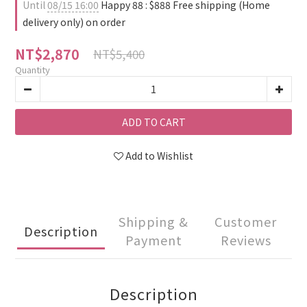
Until
08/15 16:00
Happy 88 : $888 Free shipping (Home
delivery only) on order
NT$2,870
NT$5,400
Quantity
ADD TO CART
Add to Wishlist
Shipping &
Customer
Description
Payment
Reviews
Description