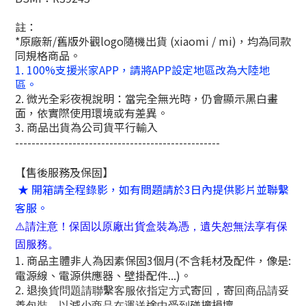
註：
*原廠新/舊版外觀logo隨機出貨 (xiaomi / mi)，均為同款
同規格商品。
1. 100%支援米家APP，請將APP設定地區改為大陸地
區。
2. 微光全彩夜視說明：當完全無光時，仍會顯示黑白畫
面，依實際使用環境或有差異。
3. 商品出貨為公司貨平行輸入
--------------------------------------------------
【售後服務及保固】
★ 開箱請全程錄影，如有問題請於3日內提供影片並聯繫
客服。
⚠️請注意！保固以原廠出貨盒裝為憑，遺失恕無法享有保
固服務。
1. 商品主體非人為因素保固3個月(不含耗材及配件，像是:
電源線、電源供應器、壁掛配件...)。
2. 退換貨問題請聯繫客服依指定方式寄回，寄回商品請妥
善包裝，以減少商品在運送途中受到碰撞損壞。