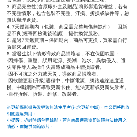
3. 商品完整性(含原廠外盒及贈品)將影響退貨權益，若有
不完整情形，包含包裝不完整、汙損、折損或缺件等，恕
無法辦理退貨。
4. 7天鑑賞期內（包裝、商品需完整無傷無缺件），因新
品不良(經寄回檢測後確認)，提供換貨服務。
5. 超過7天鑑賞期～保固期內，商品可更換，買家需自行
負擔來回運費。
6. 當發生以下情形導致商品損壞者，不在保固範圍：
-因摔傷、重壓、誤用電源、受潮、泡水、異物侵入、遺
失零件等人為操作失當造成商品主體損壞者。
-因不可抗之外力或天災，導致商品損壞者。
-因軟體更新(升級)過程中，中斷電源、網路連線速度過
慢、中斷網路而導致更新卡住、無法更新或更新失敗者。
-自行拆解、拆裝、維修、改裝者。
※更新攝影機失敗導致無法使用者
(
包含更新中斷
)
，本公司將酌收
相關處理費用。
小提醒：拆封時請全程錄影，若有商品通電後即故障無法使用之
情形，需提供開箱影片。