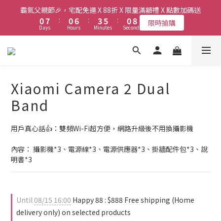
8
8
8
9
9
1
1
8
8
1
1
7
7
4
4
6
6
1
1
霸氣父親節🎉，宅配免運 X 88折 X 限量滿額禮 X 點數加碼送
霸氣父親節🎉，宅配免運 X 88折 X 限量滿額禮 X 點數加碼送
7
7
7
8
8
0
0
7
7
:
:
0
0
6
6
:
:
3
3
5
5
:
:
0
0
限時搶購
限時搶購
6
6
9
6
Days
Days
Hours
Hours
Minutes
Minutes
Seconds
Seconds
7
7
6
6
5
5
2
2
4
4
5
5
8
5
6
6
5
5
4
4
1
1
3
3
4
4
7
9
4
5
5
4
4
3
3
0
0
2
2
新會員送首購金$50，會員最高享6%現金回饋！
3
3
9
6
8
3
4
4
3
3
2
2
1
1
2
9
2
8
5
7
2
3
3
2
2
1
1
0
0
9
1
8
1
7
4
6
1
霸氣父親節🎉，宅配免運 X 88折 X 限量滿額禮 X 點數加碼送
Xiaomi Camera 2 Dual
2
2
1
1
0
0
8
0
7
:
0
6
:
3
5
:
0
限時搶購
1
1
0
0
Days
Hours
Minutes
Seconds
Band
7
6
5
2
4
0
0
6
5
4
1
3
5
4
3
0
2
用戶真心話👍️：雙頻Wi-Fi超方便，網路升級後不用換攝影機
4
3
2
1
3
2
1
0
內容： 攝影機*3、電源線*3、電源供應器*3、掛牆配件包*3、說
2
1
0
明書*3
1
0
0
Until
08/15 16:00
Happy 88 : $888 Free shipping (Home
delivery only) on selected products