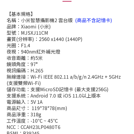
【基本規格】
名稱：小米智慧攝影機2 雲台版
(商品不含記憶卡)
品牌：Xiaomi (小米)
型號：MJSXJ11CM
畫質(分辨率)：2560 x1440 (1440P)
光圈：F1.4
夜視：940nm紅外補光燈
收音距離：約5米
鏡頭角度：97°
視訊編碼：H.265
無線連接：Wi-Fi IEEE 802.11 a/b/g/n 2.4GHz + 5GHz
(支援雙頻Wi-Fi)
儲存功能：支援MicroSD記憶卡 (最大支援256G)
支援系統：Android 7.0 或 iOS 11.0以上版本
電源輸入：5V 1A
商品尺寸： 119*78*78(mm)
商品淨重：318g
工作溫度：-10℃ ~ 45℃
NCC：CCAH23LP0480T6
BSMI：R39245