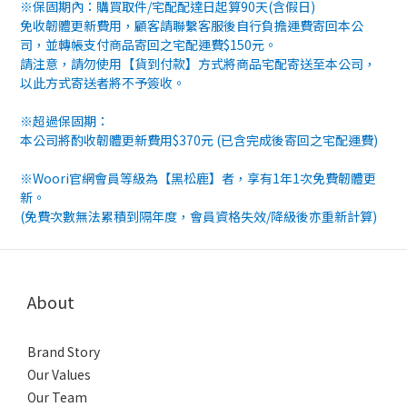
※保固期內：購買取件
/
宅配配達日起算
90
天
(
含假日
)
免收韌體更新費用，顧客請聯繫客服後自行負擔運費寄回本公
司，並轉帳支付商品寄回之宅配運費
$150
元。
請注意，請勿使用【貨到付款】方式將商品宅配寄送至本公司，
以此方式寄送者將不予簽收。
※超過保固期：
本公司將酌收韌體更新費用
$370
元
(
已含完成後寄回之宅配運費
)
※
Woori
官網會員等級為【黑松鹿】者，享有
1
年
1
次免費韌體更
新。
(
免費次數無法累積到隔年度，會員資格失效
/
降級後亦重新計算
)
About
Brand Story
Our Values
Our Team