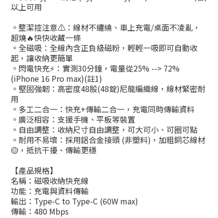
以上可用
。整潔控注意
⚠️
：線材不纏繞、車上充電/桌面不凌亂，
超燒
🔥
快快收藏一條
。全磁吸：全線內含正負級磁粉，輕輕一吸即可自動收
起，讓收納更簡單
。閃電快充
⚡️
：實測30分鐘，電量從25% --> 72%
(iPhone 16 Pro max)(註1)
。堅固強韌：高密度48股(48錠)尼龍編織線，線材緊密耐
用
。多工二合一：快充+傳輸二合一，充電同時傳輸資料
。廣泛相容：支援手機、平板等裝置
。自由調整：收納尺寸自由調整，可大可小、可圈可點
。耐用不易壞：採用鋁合金接頭 (非塑料)，加粗銅芯線材
🟡，抵抗干擾、傳輸更穩
【產品規格】
名稱：磁吸收納快充線
功能：充電與資料傳輸
輸出：Type-C to Type-C (60W max)
傳輸：480 Mbps