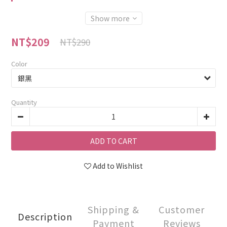
Show more
NT$209
NT$290
Color
Quantity
ADD TO CART
Add to Wishlist
Shipping &
Customer
Description
Payment
Reviews