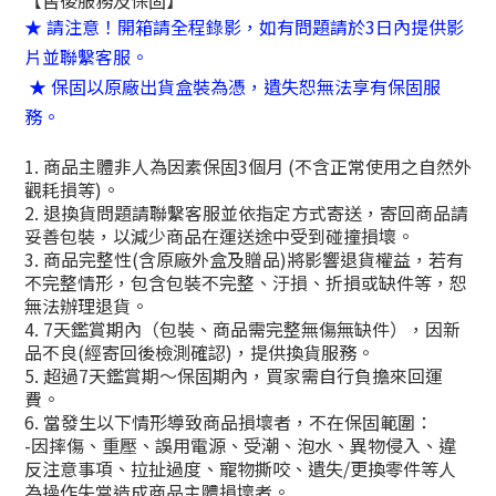
【售後服務及保固】
★ 請注意！開箱請全程錄影，如有問題請於3日內提供影
片並聯繫客服。
★ 保固以原廠出貨盒裝為憑，遺失恕無法享有保固服
務。
1. 商品主體非人為因素保固3個月 (不含正常使用之自然外
觀耗損等)。
2. 退換貨問題請聯繫客服並依指定方式寄送，寄回商品請
妥善包裝，以減少商品在運送途中受到碰撞損壞。
3. 商品完整性(含原廠外盒及贈品)將影響退貨權益，若有
不完整情形，包含包裝不完整、汙損、折損或缺件等，恕
無法辦理退貨。
4. 7天鑑賞期內（包裝、商品需完整無傷無缺件），因新
品不良(經寄回後檢測確認)，提供換貨服務。
5. 超過7天鑑賞期～保固期內，買家需自行負擔來回運
費。
6. 當發生以下情形導致商品損壞者，不在保固範圍：
-因摔傷、重壓、誤用電源、受潮、泡水、異物侵入、違
反注意事項、拉扯過度、寵物撕咬、遺失/更換零件等人
為操作失當造成商品主體損壞者。