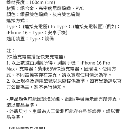
線材長度：100cm (1m)
材質：鋁合金、高密度尼龍編織、PVC
顏色：銀黑雙色編織、灰白雙色編織
連接方式：
Type-C (連接充電器) to Type-C (連接充電裝置) (例如：
iPhone 16、Type-C安卓手機)
適用裝置：Type-C設備
註：
(快速充電需搭配快充充電器)
1. 以上數據由測試所得，測試手機：iPhone 16 Pro
Max，充電器：紫米65W快速充電器，因環境、使用方
式、不同設備等存在差異，請以實際使用情況為準。
2. 以上規格及適用型號以原廠提供為準，如有異動請以官
方公告為主，恕不另行通知。
- 產品顏色可能因環境光線、電腦/手機顯示而有所差異，
請以實品為準。
- 外觀尺寸、重量為人工量測可能存在些許誤差，請以實
品為準。