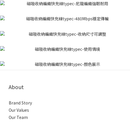
About
Brand Story
Our Values
Our Team