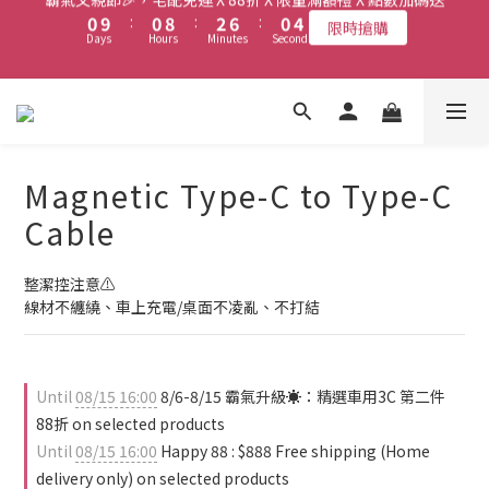
限時搶購
3
5
6
6
8
6
Days
Hours
Minutes
Seconds
9
8
7
1
5
1
1
9
3
7
1
霸氣父親節🎉，宅配免運 X 88折 X 限量滿額禮 X 點數加碼送
2
4
5
5
7
5
8
7
6
0
4
0
9
:
0
8
:
2
6
:
0
限時搶購
1
3
4
4
6
4
Days
Hours
Minutes
Seconds
7
6
5
3
8
7
1
5
新會員送首購金$50，會員最高享6%現金回饋！
0
2
3
3
5
9
3
6
5
4
2
7
6
0
4
1
2
2
4
8
2
5
4
3
1
6
5
3
0
1
1
9
3
7
1
霸氣父親節🎉，宅配免運 X 88折 X 限量滿額禮 X 點數加碼送
4
3
2
0
5
4
2
0
9
:
0
8
:
2
6
:
0
限時搶購
3
2
1
4
3
1
Days
Hours
Minutes
Seconds
8
7
1
5
Magnetic Type-C to Type-C
2
1
0
3
2
0
7
6
0
4
1
0
2
1
Cable
6
5
3
0
1
0
5
4
2
0
4
3
1
整潔控注意⚠️
3
2
0
線材不纏繞、車上充電/桌面不凌亂、不打結
2
1
1
0
0
Until
08/15 16:00
8/6-8/15 霸氣升級☀️：精選車用3C 第二件
88折 on selected products
Until
08/15 16:00
Happy 88 : $888 Free shipping (Home
delivery only) on selected products