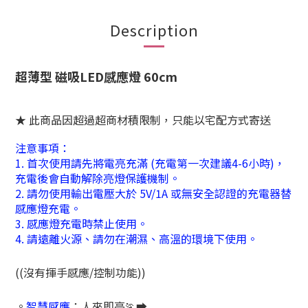
Description
超薄型 磁吸LED感應燈 60cm
★ 此商品因超過超商材積限制，只能以宅配方式寄送
注意事項：
1. 首次使用請先將電亮充滿
(充電第一次建議4-6小時)
，
充電後會自動解除亮燈保護機制。
2. 請勿使用輸出電壓大於 5V/1A 或無安全認證的充電器替
感應燈充電。
3. 感應燈充電時禁止使用。
4. 請遠離火源、請勿在潮濕、高溫的環境下使用。
((沒有揮手感應/控制功能))
。
智慧感應
：人來即亮
🏃‍➡