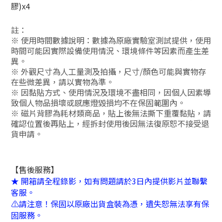
膠)x4
註：
※ 使用時間數據說明：數據為原廠實驗室測試提供，使用
時間可能因實際設備使用情況、環境條件等因素而產生差
異。
※ 外觀尺寸為人工量測及拍攝，尺寸/顏色可能與實物存
在些微差異，請以實物為準。
※ 因黏貼方式、使用情況及環境不盡相同，因個人因素導
致個人物品損壞或感應燈毀損均不在保固範圍內。
※ 磁片背膠為耗材類商品，貼上後無法撕下重覆黏貼，請
確認位置後再貼上，經拆封使用後因無法復原恕不接受退
貨申請。
【售後服務】
★ 開箱請全程錄影，如有問題請於3日內提供影片並聯繫
客服。
⚠️請注意！保固以原廠出貨盒裝為憑，遺失恕無法享有保
固服務。