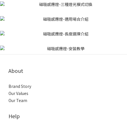
About
Brand Story
Our Values
Our Team
Help