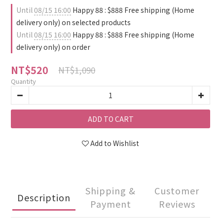
Until
08/15 16:00
Happy 88 : $888 Free shipping (Home
delivery only) on selected products
Until
08/15 16:00
Happy 88 : $888 Free shipping (Home
delivery only) on order
NT$520
NT$1,090
Quantity
ADD TO CART
Add to Wishlist
Shipping &
Customer
Description
Payment
Reviews