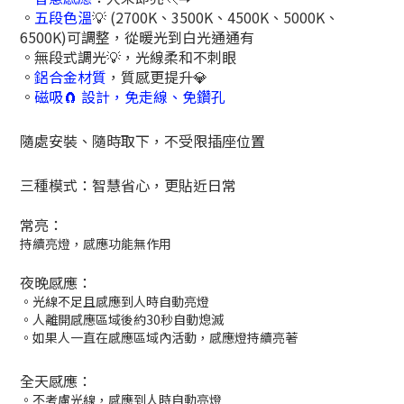
。
五段色溫
💡
(2700K、3500K、4500K、5000K、
6500K)可調整，從暖光到白光通通有
。無段式調光
💡
，光線柔和不刺眼
。
鋁合金材質
，質感更提升
💎
。
磁吸
🧲
設計，免走線、免鑽孔
隨處安裝、隨時取下，不受限插座位置
三種模式：智慧省心，更貼近日常
常亮：
持續亮燈，感應功能無作用
夜晚感應：
。光線不足且感應到人時自動亮燈
。人離開感應區域後約30秒自動熄滅
。如果人一直在感應區域內活動，感應燈持續亮著
全天感應：
。不考慮光線，感應到人時自動亮燈