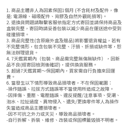
1. 商品主體非人為因素保固1個月 (不含耗材及配件，像
是: 電源線、磁吸配件、背膠及自然外觀耗損等)。
2. 退換貨問題請聯繫客服依指定方式寄回並請保持商品及
盒裝完整，寄回時請妥善包裝以減少商品在運送途中受到
碰撞損壞。
3. 商品完整性(含原廠外盒及贈品)將影響退貨權益，若有
不完整情形，包含包裝不完整、汙損、折損或缺件等，恕
無法辦理退貨。
4. 7天鑑賞期內（包裝、商品需完整無傷無缺件），因新
品不良(經寄回檢測後確認)，提供換貨服務。
5. 超過7天鑑賞期～保固期內，買家需自行負擔來回運
費。
6. 當發生以下情形導致商品損壞者，不在保固範圍：
-操作錯誤、拉拔方式錯誤等不當使用所造成之故障。
-因摔傷、重壓、電壓錯誤、違反提醒/注意事項、受潮、
泡水、拉扯過度、異物侵入、遺失/更換零件等人為操作
失當造成商品主體損壞者。
-因不可抗之外力或天災，導致商品損壞者。
-自行拆解、拆裝、維修、改裝或保固標籤毀損不明者。