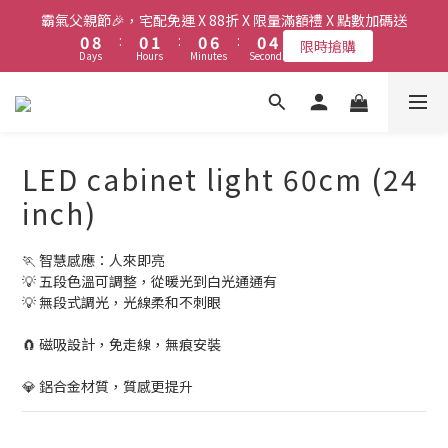
8
8
9
8
8
1
1
9
9
1
1
2
2
1
1
7
7
1
1
5
5
霸氣父親節🎉，宅配免運 X 88折 X 限量滿額禮 X 點數加碼送
霸氣父親節🎉，宅配免運 X 88折 X 限量滿額禮 X 點數加碼送
7
7
8
7
7
0
0
8
8
:
:
0
0
1
1
:
:
0
0
6
6
:
:
0
0
4
4
限時搶購
限時搶購
6
6
7
6
6
Days
Days
Hours
Hours
Minutes
Minutes
Seconds
Seconds
7
7
0
0
5
5
3
3
5
5
6
5
5
9
6
6
4
4
2
2
4
4
5
4
4
8
5
5
3
3
1
1
新會員送首購金$50，會員最高享6%現金回饋！
3
3
4
3
9
3
7
4
4
2
2
0
0
2
2
3
2
8
2
6
3
3
1
1
1
9
1
2
1
7
1
5
霸氣父親節🎉，宅配免運 X 88折 X 限量滿額禮 X 點數加碼送
LED cabinet light 60cm (24
2
2
0
0
0
8
:
0
1
:
0
6
:
0
4
限時搶購
1
1
Days
Hours
Minutes
Seconds
inch)
7
0
5
3
0
0
6
4
2
5
3
1
🏃 智慧感應：人來即亮
4
2
0
💡 五段色溫可調整，從暖光到白光通通有
3
1
💡 無段式調光，光線柔和不刺眼
2
0
1
🧲 磁吸設計，免走線，無痕安裝
0
💎 鋁合金材質，質感更提升