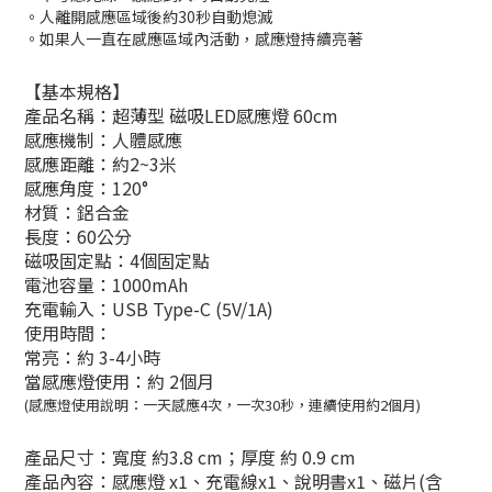
。人離開感應區域後約30秒自動熄滅
。如果人一直在感應區域內活動，感應燈持續亮著
【基本規格】
產品名稱：超薄型 磁吸LED感應燈 60cm
感應機制：人體感應
感應距離：約2~3米
感應角度：120°
材質：鋁合金
長度：60公分
磁吸固定點：4個固定點
電池容量：1000mAh
充電輸入：USB Type-C (5V/1A)
使用時間：
常亮：約 3-4小時
當感應燈使用：約 2個月
(感應燈使用說明：一天感應4次，一次30秒，連續使用約2個月)
產品尺寸：寬度 約3.8 cm；厚度 約 0.9 cm
產品內容：感應燈 x1、充電線x1、說明書x1、磁片(含