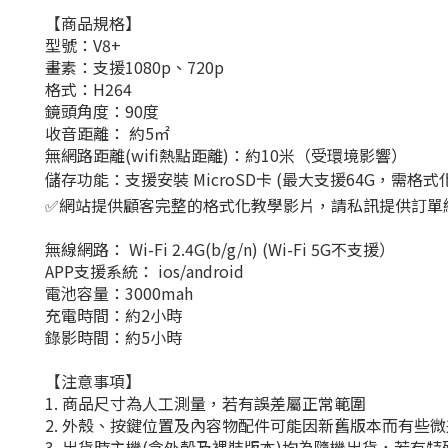
【商品規格】
型號：V8+
畫素：支援1080p、720p
格式：H264
鏡頭角度：90度
收音距離： 約5㎡
無網路距離(wifi熱點距離)：約10米（受環境影響）
儲存功能：支援安裝 MicroSD卡 (最大支援64G，需格式
✅網站提供顧客完整的格式化教學影片，請私訊提供訂單
無線網路： Wi-Fi 2.4G(b/g/n) (Wi-Fi 5G不支援）
APP支援系統： ios/android
電池容量：3000mah
充電時間：約2小時
錄影時間：約5小時
【注意事項】
1. 商品尺寸為人工測量，若有誤差屬正常範圍
2. 外殼、按鍵位置及內容物配件可能因新舊版本而有些
3. 出貨時主機(含外殼及裸裝版本)均為隨機出貨，若