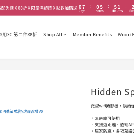
1
1
8
8
1
1
6
6
6
6
2
2
5
5
6
0
0
7
7
:
:
0
0
5
5
:
:
5
5
1
1
:
:
免運 X 88折 X 限量滿額禮 X 點數加碼送
免運 X 88折 X 限量滿額禮 X 點數加碼送
4
4
9
9
5
Days
Days
Hours
Hours
Minutes
Minutes
Sec
Sec
6
6
4
4
4
4
0
0
3
3
8
8
4
5
5
3
3
3
3
新會員送首購金$50，會員最高享6%現金回饋！
2
9
2
7
7
3
4
4
2
2
2
2
1
8
1
6
6
2
3
3
1
1
1
1
選車用3C 第二件88折
Shop All
Member Benefits
Woori 
0
7
:
0
5
:
5
1
:
免運 X 88折 X 限量滿額禮 X 點數加碼送
2
2
0
0
0
0
Days
Hours
Minutes
Sec
6
4
4
0
1
1
5
3
3
0
0
4
2
2
3
1
1
2
0
0
1
0
Hidden S
微型wifi攝影機，鏡頭
。無網路可使用
。支援遠距離、遠端AP
。居家防盜，各項蒐證密錄