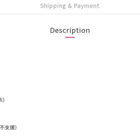
Shipping & Payment
Description
i）
視不支援）