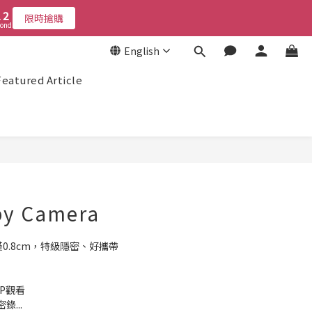
3
3
2
2
7
6
2
2
1
1
限時搶購
限時搶購
6
5
onds
onds
1
1
0
0
5
4
0
0
English
4
3
3
2
Featured Article
2
1
限時搶購
onds
1
0
0
py Camera
僅0.8cm，特級隱密、好攜帶
P觀看
...