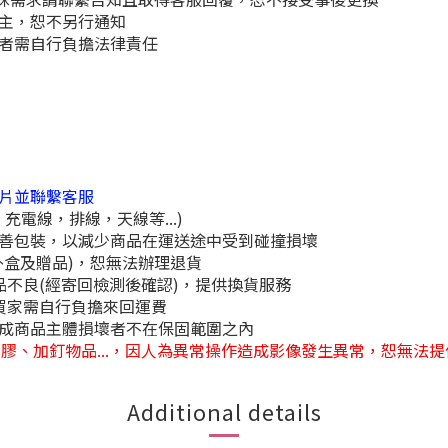
為主，恕不另行通知
用者需自行負擔法律責任
影片並聯繫客服
充電線，排線，天線等...)
妥善包裝，以減少商品在運送途中受到碰撞損壞
外盒及贈品)，恕無法辦理退貨
品不良(經寄回檢測後確認)，提供換貨服務
，買家需自行負擔來回運費
造成商品主體損壞者不在保固範圍之內
黏膠、加釘物品...，因人為異常操作造成影像發生異常，恕無法
Additional details