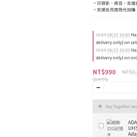
。可錄影、錄音，支援
。支援低亮度微光拍攝
Until
08/15 16:00
Hap
delivery only) on se
Until
08/15 16:00
Hap
delivery only) on or
NT$990
NT$1,
Quantity
Buy Together an
ADA
UHS
Ada