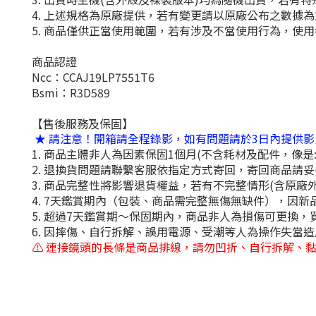
4. 上述規格為原廠提供，若有變更請以原廠公布之數據
5. 商品僅供正當使用範圍，若有涉及不當使用行為，使
商品認證
Ncc：CCAJ19LP7551T6
Bsmi：R3D589
【售後服務及保固】
★ 請注意！開箱請全程錄影，如有問題請於3日內提供
1. 商品主體非人為因素保固1個月(不含耗材及配件，像是: 
2. 退換貨問題請聯繫客服依指定方式寄回，寄回商品請
3. 商品完整性將影響退貨權益，若有不完整情形(含原廠
4. 7天鑑賞期內（包裝、商品需完整無傷無缺件），因新
5. 超過7天鑑賞期～保固期內，商品非人為損傷可更換
6. 因摔傷、自行拆解、誤用電源、受潮等人為操作失當
⚠️ 連接鏡頭的長條是商品排線，請勿凹折、自行拆解、