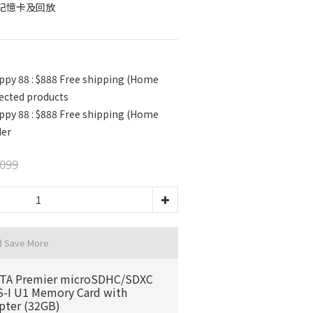
記憶卡及回放
py 88 : $888 Free shipping (Home
lected products
py 88 : $888 Free shipping (Home
der
099
d Save More
TA Premier microSDHC/SDXC
-I U1 Memory Card with
pter (32GB)