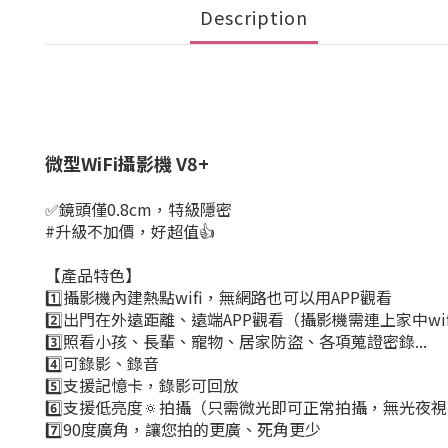
Description
微型WiFi攝影機 V8+
✅鏡頭僅0.8cm，特級隱密
#升級不加價，好超值👍
【產品特色】
1️⃣攝影機內建熱點wifi，無網路也可以用APP觀看
2️⃣出門在外遠距離、遠端APP觀看（攝影機需連上家中wif
3️⃣照看小孩、長輩、寵物、居家防盜、各項蒐證密錄...
4️⃣可錄影、錄音
5️⃣支援記憶卡，錄影可回放
6️⃣支援低亮度🔅拍攝（只需微光即可正常拍攝，無光夜
7️⃣90度廣角，讓您拍的更廣、死角更少