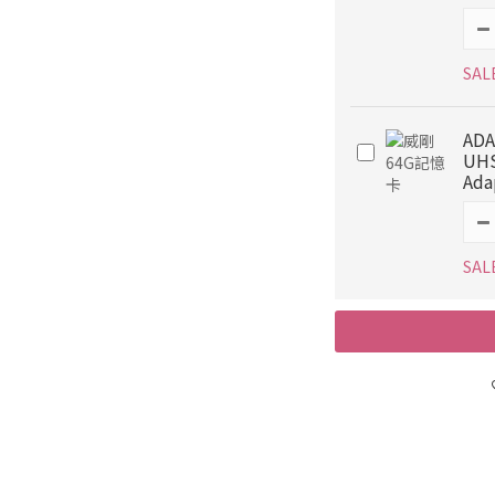
SAL
ADA
UHS
Ada
SAL