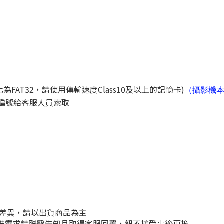
化為FAT32，請使用傳輸速度Class10及以上的記憶卡)
（攝影機
編號給客服人員索取
微差異，請以出貨商品為主
有特殊需求請聯繫告知且取得客服回覆，恕不接受事後更換