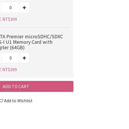
E NT$309
TA Premier microSDHC/SDXC
-I U1 Memory Card with
pter (64GB)
E NT$399
ADD TO CART
Add to Wishlist