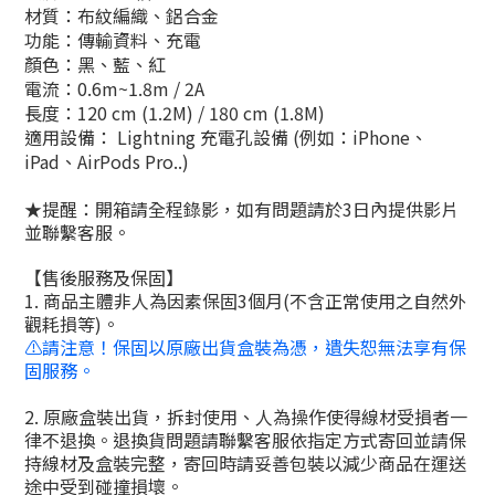
材質：布紋編織、鋁合金
功能：傳輸資料、充電
顏色：黑、藍、紅
電流：0.6m~1.8m / 2A
長度：120 cm (1.2M) / 180 cm (1.8M)
適用設備： Lightning 充電孔設備 (例如：iPhone、
iPad、AirPods Pro..)
★提醒：開箱請全程錄影，如有問題請於3日內提供影片
並聯繫客服。
【售後服務及保固】
1. 商品主體非人為因素保固3個月(不含正常使用之自然外
觀耗損等)。
⚠️請注意！保固以原廠出貨盒裝為憑，遺失恕無法享有保
固服務。
2. 原廠盒裝出貨，拆封使用、人為操作使得線材受損者一
律不退換。退換貨問題請聯繫客服依指定方式寄回並請保
持線材及盒裝完整，寄回時請妥善包裝以減少商品在運送
途中受到碰撞損壞。