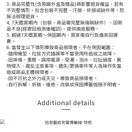
3. 商品完整性(含原廠外盒及贈品)將影響退貨權益，若有
不完整情形，包含包裝不完整、汙損、折損或缺件等，恕
無法辦理退貨。
4. 7天鑑賞期內（包裝、商品需完整無傷無缺件），因新
品不良(經寄回檢測後確認)，提供換貨服務。
5. 超過7天鑑賞期～保固期內，買家需自行負擔來回運
費。
6. 當發生以下情形導致商品損壞者，不在保固範圍：
-錯用機型、拉拔方式錯誤等不當使用所造成之故障。
-因摔傷、重壓、誤用電源、受潮、泡水、拉扯過度、異
物侵入、違反注意事項、遺失/更換零件等人為操作失當
造成商品主體損壞者。
-因不可抗之外力或天災，導致商品損壞者。
-自行拆解、拆裝、維修、改裝或保固標籤毀損不明者。
Additional details