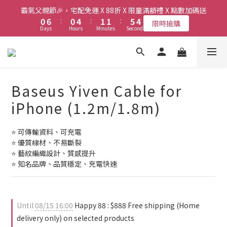
8
8
9
9
1
1
7
7
1
1
5
5
2
2
2
2
6
6
5
5
霸氣父親節🎉，宅配免運 X 88折 X 限量滿額禮 X 點數加碼送
霸氣父親節🎉，宅配免運 X 88折 X 限量滿額禮 X 點數加碼送
7
7
8
8
0
0
6
6
:
:
0
0
4
4
:
:
1
1
1
1
:
:
5
5
4
4
限時搶購
限時搶購
6
6
7
7
Days
Days
Hours
Hours
Minutes
Minutes
Seconds
Seconds
5
5
3
3
0
0
0
0
4
4
3
3
5
5
9
6
6
9
4
4
2
2
3
3
2
2
4
4
8
5
5
9
8
3
3
1
1
2
2
1
1
新會員送首購金$50，會員最高享6%現金回饋！
3
9
3
7
4
4
8
7
2
2
0
0
1
1
0
0
2
8
2
6
3
3
7
6
1
1
0
0
1
7
1
5
2
2
6
5
霸氣父親節🎉，宅配免運 X 88折 X 限量滿額禮 X 點數加碼送
Baseus Yiven Cable for
0
0
0
6
:
0
4
:
1
1
:
5
4
限時搶購
Days
Hours
Minutes
Seconds
iPhone (1.2m/1.8m)
5
3
0
0
4
3
4
2
3
2
3
1
2
1
⭐ 可傳輸資料、可充電
2
0
1
0
⭐ 優質線材、不易斷裂
1
0
⭐ 藝紋編織設計、質感提升
0
⭐ 知名品牌、品質穩定、充電快速
Until
08/15 16:00
Happy 88 : $888 Free shipping (Home
delivery only) on selected products