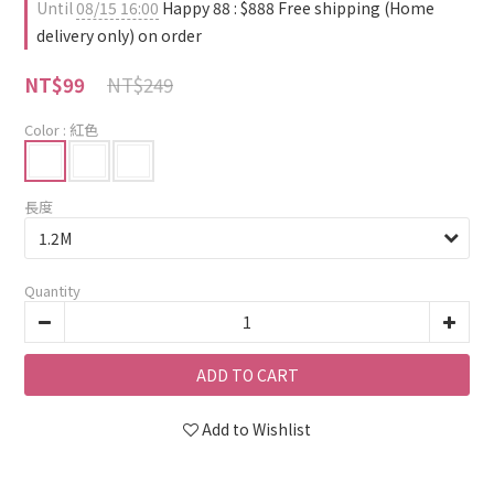
Until
08/15 16:00
Happy 88 : $888 Free shipping (Home
delivery only) on order
NT$249
NT$99
Color
: 紅色
長度
Quantity
ADD TO CART
Add to Wishlist